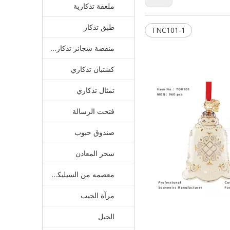
ملعقة تذكارية
طبق تذكار
TNC101-1
منفضة سجائر تذكارية
كشتبان تذكاري
تمثال تذكاري
101
فتحت الرسالة
صندوق حبوب
سحر المعادن
معصمه من السيليكون
مرآة الجيب
TMC101
الحبل