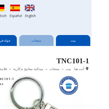
tsch
Español
English
بيت
منتجات
جولة في
TNC101-1
أنت هنا:
بيت
»
منتجات
»
ميدالية مفاتيح تذكارية
»
قلامة