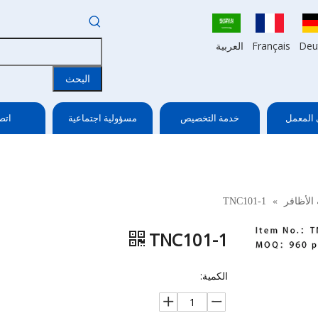
Deu
Français
العربية
البحث
 المعمل
خدمة التخصيص
مسؤولية اجتماعية
اتص
 الأظافر
»
TNC101-1
TNC101-1
الكمية: